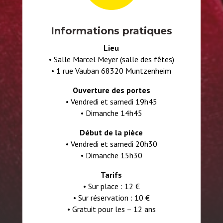
Informations pratiques
Lieu
•
Salle Marcel Meyer (salle des fêtes)
•
1 rue Vauban 68320 Muntzenheim
Ouverture des portes
• V
endredi et samedi 19h45
• D
imanche 14h45
Début de la pièce
• V
endredi et samedi 20h30
• D
imanche 15h30
Tarifs
• S
ur place : 12 €
• S
ur réservation : 10 €
• Gratuit pour les – 12 ans