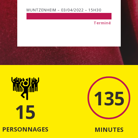
MUNTZENHEIM – 03/04/2022 – 15H30
Terminé
135
15
PERSONNAGES
MINUTES