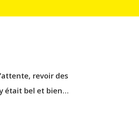
mpagnie.
Félicitations
attente, revoir des
ux bénévoles qui
y était bel et bien…
aine pièce !