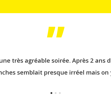
”
ns passé un super moment en votre co
ne très agréable soirée. Après 2 ans d’
r leurs belles performances et merci a
anches semblait presque irréel mais on 
t dans l’ombre.
Hâte de voir votre proch