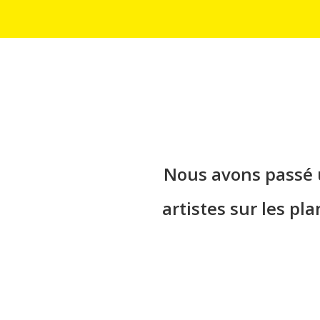
Hier soir nous avo
Nous avons passé u
aux acteurs pou
artistes sur les pl
travaillen