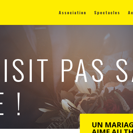
Association
Spectacles
Ac
ISIT PAS S
 !
UN MARIAG
AIME AU T