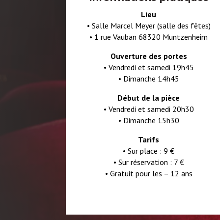
Lieu
•
Salle Marcel Meyer (salle des fêtes)
•
1 rue Vauban 68320 Muntzenheim
Ouverture des portes
• V
endredi et samedi 19h45
• D
imanche 14h45
Début de la pièce
• V
endredi et samedi 20h30
• D
imanche 15h30
Tarifs
• S
ur place : 9 €
• S
ur réservation : 7 €
• Gratuit pour les – 12 ans