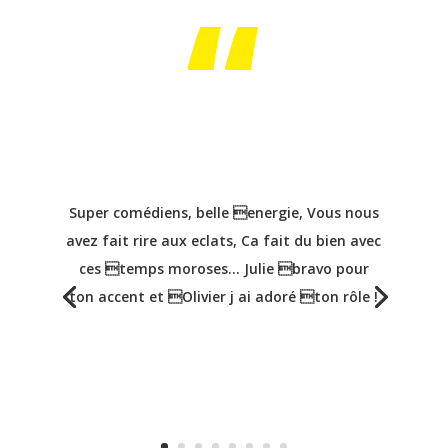
“
J’ai eu un choc. Vers la fin de la pièce le
docteur sort de scène complètement ivre, en
Super comédiens, belle energie, Vous nous
annonçant “Je m’en vais épouser la veuve
avez fait rire aux eclats, Ca fait du bien avec
Cliquot”. J’avais cette réplique dans la tête
ces temps moroses… Julie bravo pour
depuis toujours, sans me rappeler d’où elle
ton accent et Olivier j ai adoré ton rôle !
sortait. J’ai certainement vu la pièce il y a
très longtemps, du temps d’Au théâtre ce
soir alors que j’étais encore gamin. C’est un
souvenir qui est remonté d’un coup à la
surface non sans une certaine émotion.