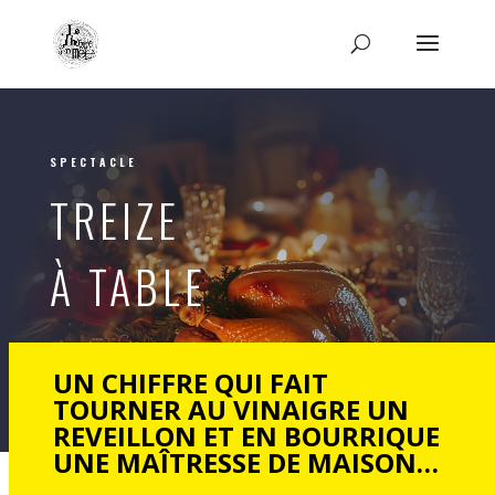
SPECTACLE
TREIZE
À TABLE
UN CHIFFRE QUI FAIT
TOURNER AU VINAIGRE UN
REVEILLON ET EN BOURRIQUE
UNE MAÎTRESSE DE MAISON…