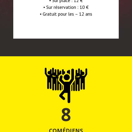
• S
ur place : 12 €
• S
ur réservation : 10 €
• Gratuit pour les – 12 ans
8
COMÉDIENS